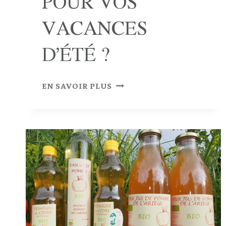
POUR VOS
VACANCES
D’ÉTÉ ?
P
EN SAVOIR PLUS
O
U
R
Q
U
O
I
C
H
O
I