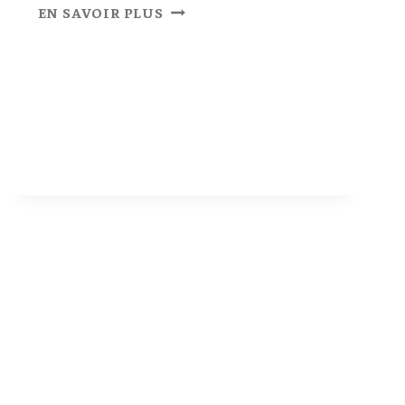
L
EN SAVOIR PLUS
A
T
O
I
T
U
R
E
D
U
P
E
T
I
T
G
Î