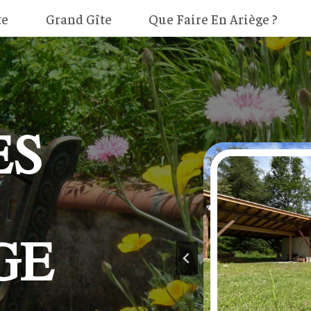
te
Grand Gîte
Que Faire En Ariège ?
ES
GE