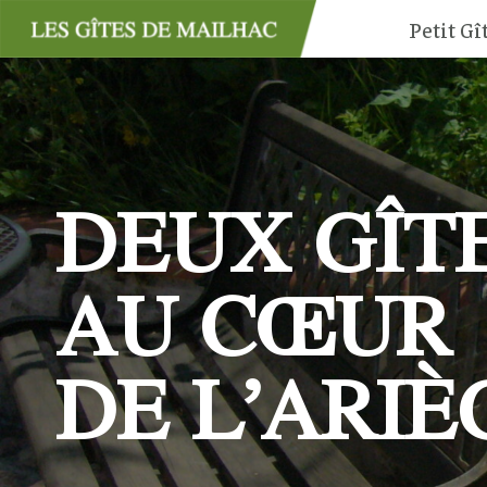
Aller
Petit Gî
au
contenu
DEUX GÎT
AU CŒUR
DE L’ARIÈ