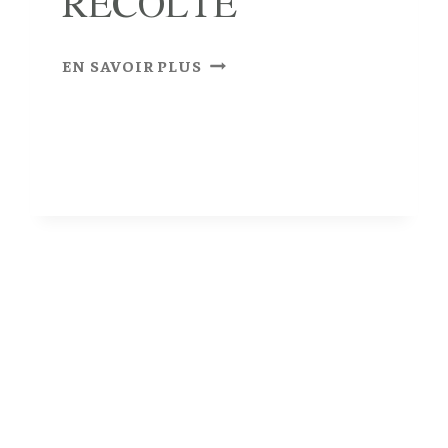
RÉCOLTE
J
EN SAVOIR PLUS
U
S
D
E
P
O
M
M
E
–
A
R
I
È
G