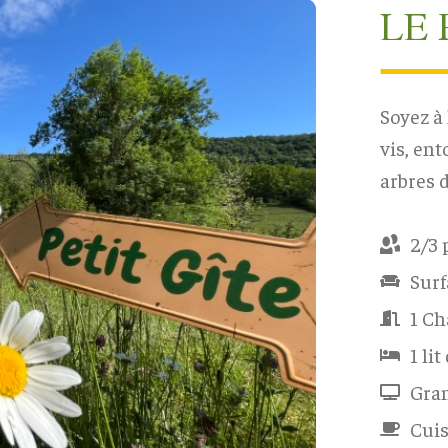
LE 
Soyez à 
vis, ent
arbres d
2/3
Surf
1 C
1 li
Gran
Cuis