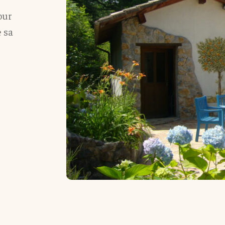
our
e sa