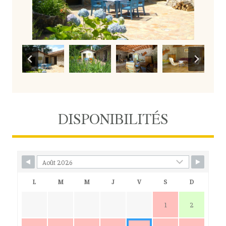
DISPONIBILITÉS
L
M
M
J
V
S
D
1
2