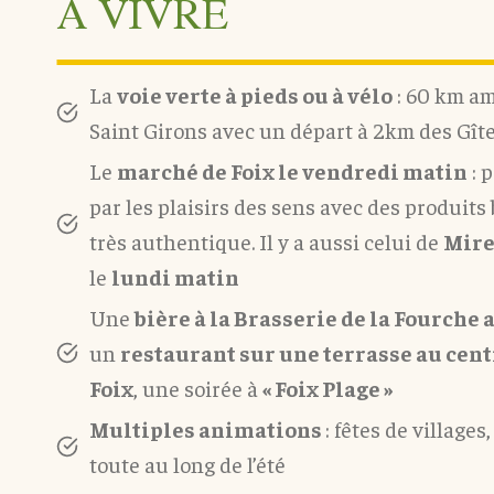
À VIVRE
La
voie verte à pieds ou à vélo
: 60 km am
Saint Girons avec un départ à 2km des Gît
Le
marché de Foix le vendredi matin
: 
par les plaisirs des sens avec des produits 
très authentique. Il y a aussi celui de
Mire
le
lundi matin
Une
bière à la Brasserie de la Fourche 
un
restaurant sur une terrasse au cent
Foix
, une soirée à
« Foix Plage »
Multiples animations
: fêtes de village
toute au long de l’été