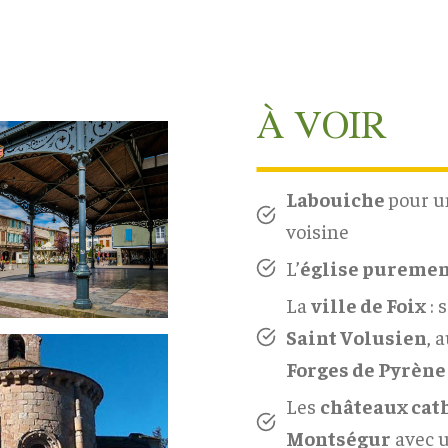
À VOIR
Labouiche
pour u
voisine
L’
église pureme
La
ville de Foix
: 
Saint Volusien
, 
Forges de Pyrène
Les
châteaux cat
Montségur
avec 